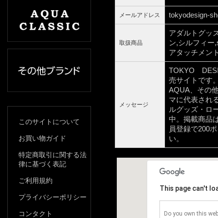
tokyodesign-s
メールアドレス
アダルトグッ
ン,シルフィー,s
取扱商品
アタッチメン
TOKYO D
売サイトです。T
AQUA、その
マに代表され
メッセージ
ルグッズ・ロ
中。掲載商品は
このサイトについて
員登録で200
お買い物ガイド
い。
特定商取引に関する法
律に基づく表記
ご利用規約
This page can't l
プライバシーポリシー
コンタクト
Do you own this web