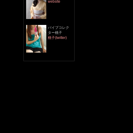
website
​バイブコレク
ター桃子
桃子(twitter)