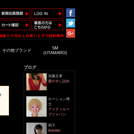
SM
その他ブランド
(UTAMARO)
ブログ
加藤文果
愛のすし詰め
さ
ローション博
士
アイディルー
ブジャパン
​荊子
ibarako