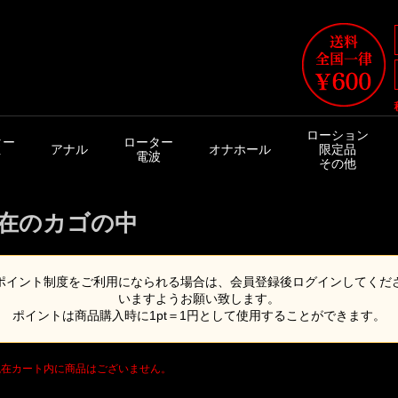
ローション
ター
ローター
アナル
オナホール
限定品
ク
電波
その他
在のカゴの中
ポイント制度をご利用になられる場合は、会員登録後ログインしてくだ
いますようお願い致します。
ポイントは商品購入時に
1pt＝1円
として使用することができます。
現在カート内に商品はございません。