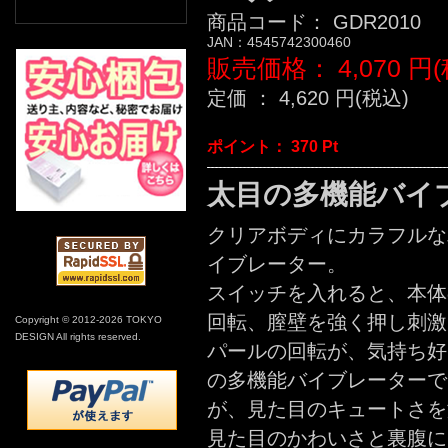
商品コード：
GDR2010
JAN：
4545742300460
販売価格：
4,070
円(
定価 ：
4,620
円(税込)
ポイント：
370
Pt
太目の多機能バイ
クリアボディにカラフルな
イブレーター。
スイッチを入れると、本体
回転、膣壁を強く押し刺激
Copyright © 2012-2026 TOKYO
DESIGN All rights reserved.
パールの回転が、気持ち好
の多機能バイブレーターで
が、見た目のキュートさを
見た目のかわいさと裏腹に