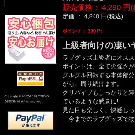
販売価格：
4,290
円(
定価 ：
4,840
円(税込)
ポイント：
390
Pt
上級者向けの凄い
ラブグッズ上級者にオスス
ポイントは、全ての強さが
グルグル回転する本体部分
がら、周り続けます。
クリバイブもしっかりと震
Copyright © 2012-2026 TOKYO
ているような感覚に!
DESIGN All rights reserved.
見た目も楽しく、快感しっ
「今までのラブグッズで物