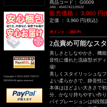
商品コード：
G0009
JAN：
4545742120532
販売価格：
3,960
円(
定価 ：
3,960
円(税込)
ポイント：
360
Pt
2点責め可能なス
美しさとしなやかさ、機能
音性に優れた流線型ボディが
場!
美しくスタイリッシュなフ
Copyright © 2012-2026 TOKYO
よい柔らかさで、静音性に
DESIGN All rights reserved.
本体はほどよい大きさで初
分、かなり持ちやすい作り
バイブレーションは6段階