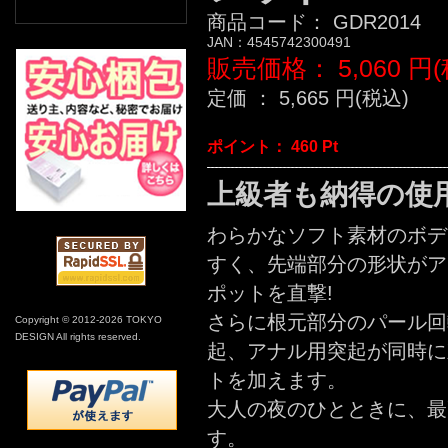
商品コード：
GDR2014
JAN：
4545742300491
販売価格：
5,060
円(
定価 ：
5,665
円(税込)
ポイント：
460
Pt
上級者も納得の使
わらかなソフト素材のボデ
すく、先端部分の形状がア
ポットを直撃!
さらに根元部分のパール回
Copyright © 2012-2026 TOKYO
DESIGN All rights reserved.
起、アナル用突起が同時に
トを加えます。
大人の夜のひとときに、最
す。