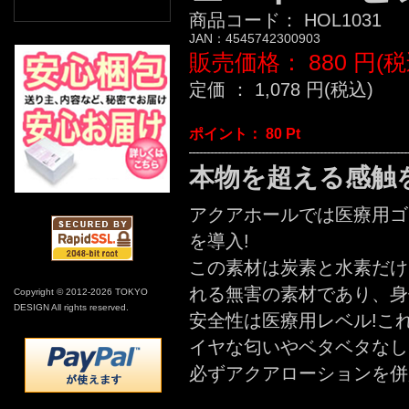
商品コード：
HOL1031
JAN：
4545742300903
販売価格：
880
円(税
定価 ：
1,078
円(税込)
ポイント：
80
Pt
本物を超える感触
アクアホールでは医療用ゴ
を導入!
この素材は炭素と水素だけ
れる無害の素材であり、身
Copyright © 2012-2026 TOKYO
DESIGN All rights reserved.
安全性は医療用レベル!こ
イヤな匂いやベタベタなし
必ずアクアローションを併