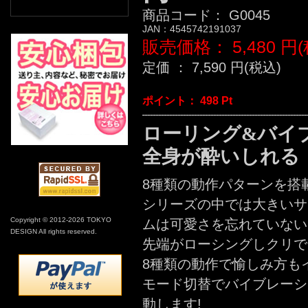
商品コード：
G0045
JAN：
4545742191037
販売価格：
5,480
円(
定価 ：
7,590
円(税込)
ポイント：
498
Pt
ローリング&バイ
全身が酔いしれる
8種類の動作パターンを搭
シリーズの中では大きいサ
Copyright © 2012-2026 TOKYO
ムは可愛さを忘れていない
DESIGN All rights reserved.
先端がローシングしクリで
8種類の動作で愉しみ方も
モード切替でバイブレーシ
動します!