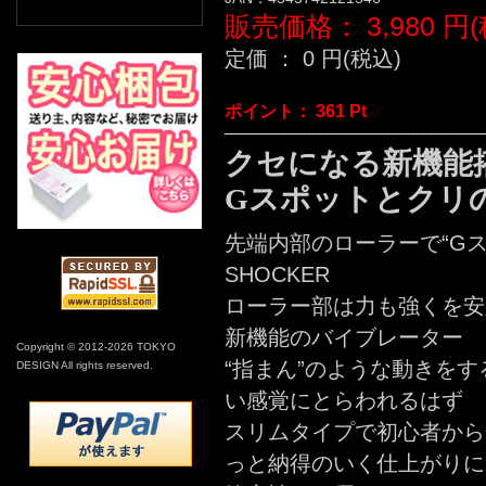
販売価格：
3,980
円(
定価 ：
0
円(税込)
ポイント：
361
Pt
クセになる新機能
Gスポットとクリ
先端内部のローラーで“Gス
SHOCKER
ローラー部は力も強くを安
新機能のバイブレーター
Copyright © 2012-2026 TOKYO
“指まん”のような動きを
DESIGN All rights reserved.
い感覚にとらわれるはず
スリムタイプで初心者から
っと納得のいく仕上がりに