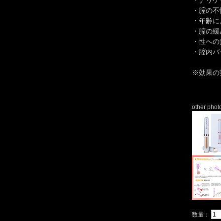
・デリケ
・腟の不
・年齢に
・腟の緩
・性への
・腟内バ
※効果の
other phot
数量：