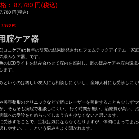
価格：
87,780
円(税込)
7,780
円(税込)
：
7,980
Pt
用腟ケア器
CARE(ヨニケア)は長年の研究の結果開発されたフェムテックアイテム「家
の緩みケア器」です。
色のLEDライトを組み合わせて腟内を照射し、腟の緩みケアや腟内環境
します。
みというのは親しい友人にも相談しにくいし、産婦人科にも受診しにく
や美容整形のクリニックなどで腟にレーザーを照射することも少しずつ
が、そもそも病院で相談しにくい、 行く時間が無い、治療費が高い、
病院への受診をためらってしまう方も少なくないと思います。
に受診することで、症状は気にならなくなりますが、体調によってまた
返しやすい、、、という悩みもよく聞かれます。