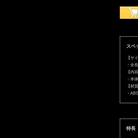
スペ
【サ
・全長
【内
・本体
【材
・AB
特長