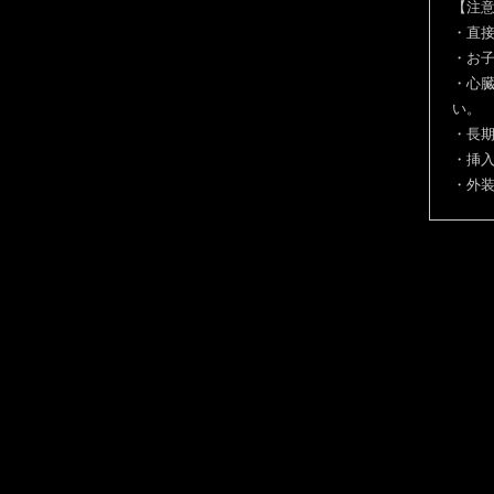
【注
・直接
・お
・心
い。
・長
・挿入
・外装: