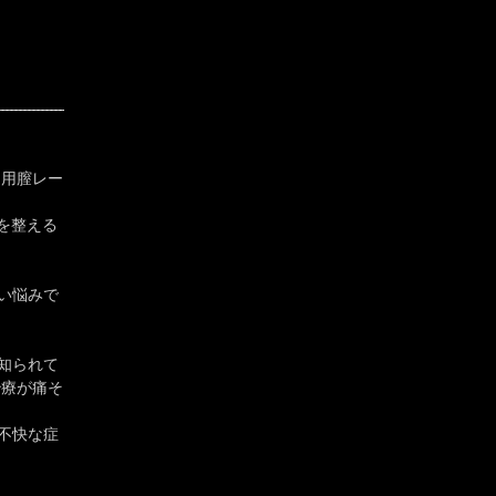
庭用膣レー
を整える
い悩みで
知られて
治療が痛そ
不快な症