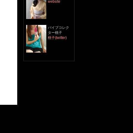
website
​バイブコレク
ター桃子
桃子(twitter)