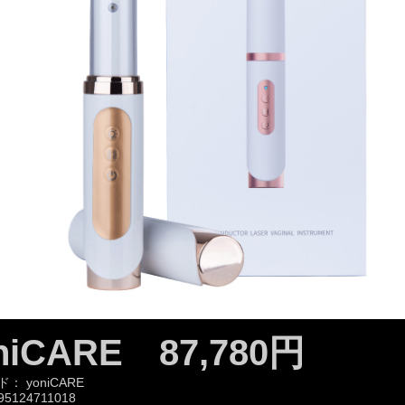
niCARE 87,780円
ド：
yoniCARE
95124711018