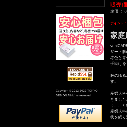
販売
定価 ：
8
ポイント
家庭
yoni
ザー・膣
赤色と青
手助けを
腟のゆる
す。
Copyright © 2012-2026 TOKYO
産婦人科
DESIGN All rights reserved.
きました
う、、と
産婦人科
状を繰り