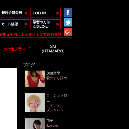
SM
その他ブランド
(UTAMARO)
ブログ
加藤文果
愛のすし詰め
ローション博
士
アイディルー
ブジャパン
​荊子
ibarako