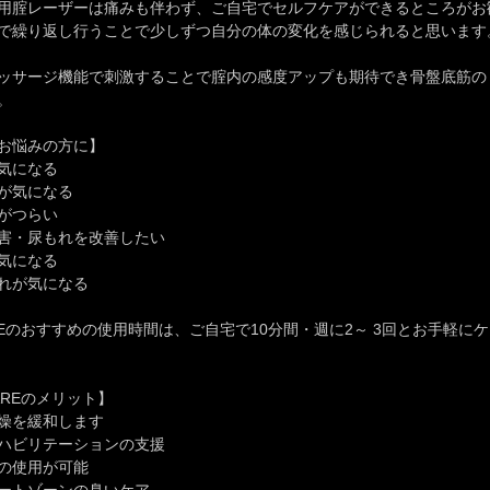
用腟レーザーは痛みも伴わず、ご自宅でセルフケアができるところがお
で繰り返し行うことで少しずつ自分の体の変化を感じられると思います
ッサージ機能で刺激することで腟内の感度アップも期待でき骨盤底筋の
。
お悩みの方に】
気になる
が気になる
がつらい
害・尿もれを改善したい
気になる
れが気になる
CAREのおすすめの使用時間は、ご自宅で10分間・週に2～ 3回とお手軽に
CAREのメリット】
燥を緩和します
ハビリテーションの支援
の使用が可能