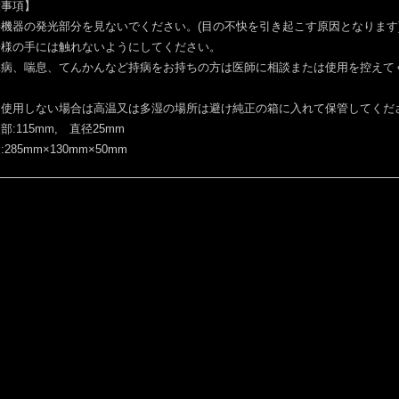
意事項】
機器の発光部分を見ないでください。(目の不快を引き起こす原因となります
子様の手には触れないようにしてください。
臓病、喘息、てんかんなど持病をお持ちの方は医師に相談または使用を控えて
期使用しない場合は高温又は多湿の場所は避け純正の箱に入れて保管してくだ
部:115mm, 直径25mm
285mm×130mm×50mm