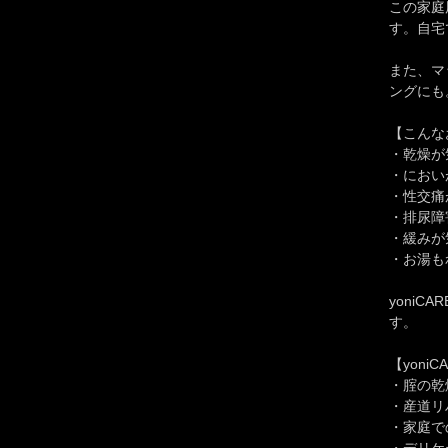
この家庭
す。自宅
また、マ
ングにも
【こんな
・乾燥が
・におい
・性交痛
・排尿障
・緩みが
・お湯も
yoni
す。
【yoni
・腟の乾
・産道リ
・家庭で