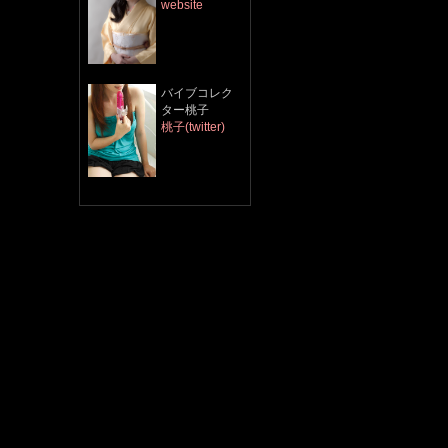
website
​バイブコレク
ター桃子
桃子(twitter)