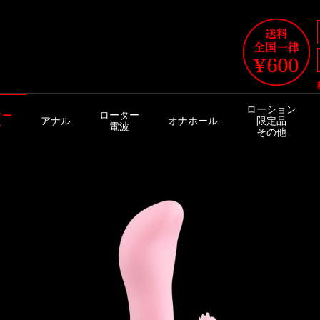
ローション
ローター
ター
アナル
オナホール
限定品
電波
ク
その他