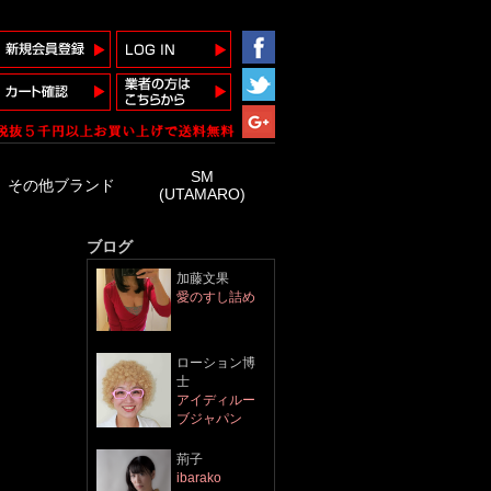
SM
その他ブランド
(UTAMARO)
ブログ
加藤文果
愛のすし詰め
ローション博
士
アイディルー
ブジャパン
​荊子
ibarako