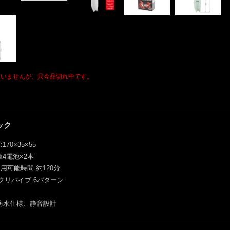
ざいませんが、只今品切れ中です。
ック
170×35×55
単4電池×2本
用可能時間:約120分
クリバイブ:6パターン
防水仕様、静音設計