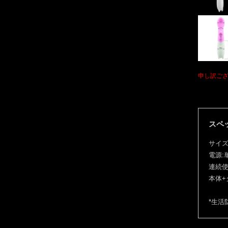
申し訳ご
スペ
サイズ:
電源:
連続使
本体+
*生活