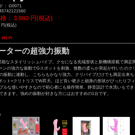
ド：
G0071
45742121560
価格：
3,980
円(税込)
円(税込)
：
361
Pt
ーターの超強力振動
可能なスタイリッシュバイブ。クセになる先端形状と新機構搭載で満足
ターンの強力な振動でGスポットを刺激、無数の柔らか突起が付いたのク
の振動に連動し、こちらもかなり強力。クリバイブだけでも満足出来ち
ポット+クリトリスでW昇天。ほど良い硬さと細身の形状がぴったりフ
プルな使いやすさなので初心者にも操作簡単。静音設計で水洗いもでき
できます。強めの振動が好きな方にはおすすめの1台です。
o