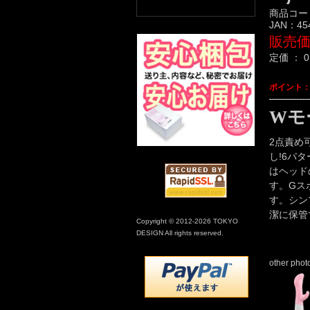
商品コー
JAN：
45
販売
定価 ：
0
ポイント
Wモ
2点責め
し!6パ
はヘッド
す。Gス
す。シン
潔に保管
Copyright © 2012-2026 TOKYO
DESIGN All rights reserved.
other phot