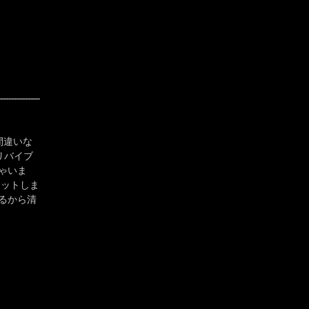
間違いな
リバイブ
ゃいま
ィットしま
るから清