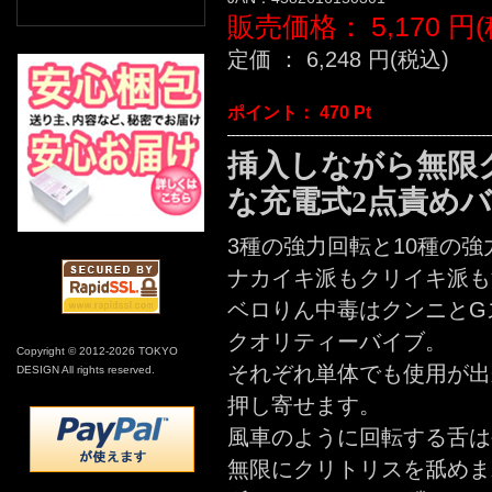
販売価格：
5,170
円(
定価 ：
6,248
円(税込)
ポイント：
470
Pt
挿入しながら無限
な充電式2点責め
3種の強力回転と10種の強
ナカイキ派もクリイキ派も
ベロりん中毒はクンニとG
クオリティーバイブ。
Copyright © 2012-2026 TOKYO
それぞれ単体でも使用が出
DESIGN All rights reserved.
押し寄せます。
風車のように回転する舌は
無限にクリトリスを舐めま